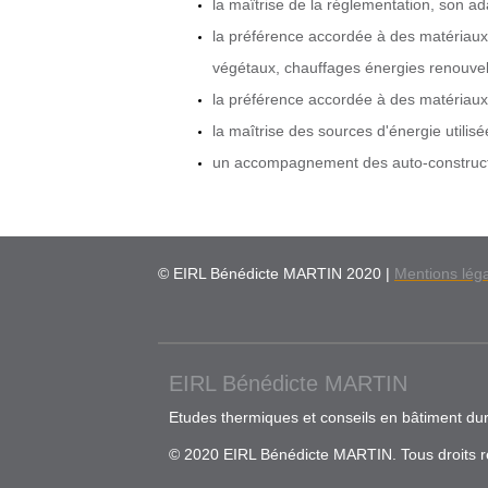
la maîtrise de la réglementation, son ad
la préférence accordée à des matériaux 
végétaux, chauffages énergies renouvelab
la préférence accordée à des matériaux d
la maîtrise des sources d'énergie utilis
un accompagnement des auto-constructeur
© EIRL Bénédicte MARTIN 2020 |
Mentions lég
EIRL Bénédicte MARTIN
Etudes thermiques et conseils en bâtiment du
© 2020 EIRL Bénédicte MARTIN. Tous droits r