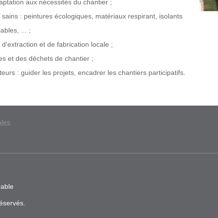
aptation aux nécessités du chantier ;
sains : peintures écologiques, matériaux respirant, isolants
les, ... ;
'extraction et de fabrication locale ;
ées et des déchets de chantier ;
s : guider les projets, encadrer les chantiers participatifs.
ales
rable
éservés.