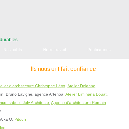
 durables
Nos outils
Notre travail
Publications
Ils nous ont fait confiance
telier d'architecture Christophe Létot
,
Atelier Delanne
,
n, Bruno Lavigne, agence Artenoa,
Atelier Liminana Bouat
,
ce Isabelle Joly Architecte
,
Agence d'architecture Romain
e
 Alka O,
Pitoun
elem