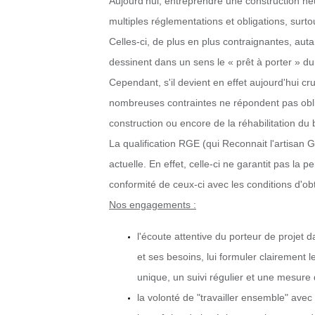
Aujourd'hui, entreprendre une construction ne
multiples réglementations et obligations, surtou
Celles-ci, de plus en plus contraignantes, auta
dessinent dans un sens le « prêt à porter » du 
Cependant, s'il devient en effet aujourd'hui 
nombreuses contraintes ne répondent pas oblig
construction ou encore de la réhabilitation du 
La qualification RGE (qui Reconnait l'artisan G
actuelle. En effet, celle-ci ne garantit pas la
conformité de ceux-ci avec les conditions d'obt
Nos engagements :
l'écoute attentive du porteur de projet 
et ses besoins, lui formuler clairement l
unique, un suivi régulier et une mesure d
la volonté de "travailler ensemble" avec 