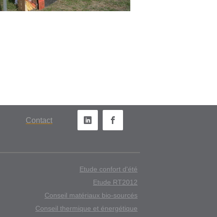
Con​tact​
Etude confort d'été
Etude RT2012
Conseil matériaux bio-sourcés
Conseil thermique et énergétique