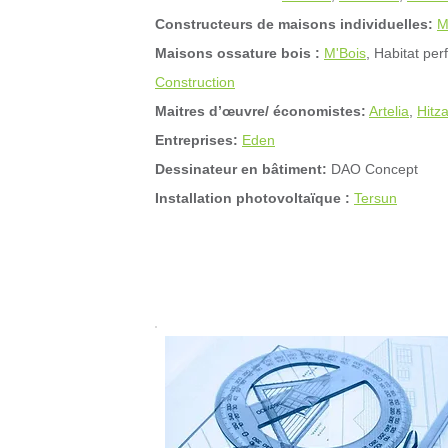
Constructeurs de maisons individuelles:
M
Maisons ossature bois :
M'Bois
, Habitat pe
Construction
Maitres d’œuvre/ économistes:
Artelia
,
Hitza
Entreprises:
Eden
Dessinateur en bâtiment:
DAO Concept
Installation photovoltaïque :
Tersun