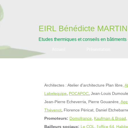
EIRL Bénédicte MARTIN
Etudes thermiques et conseils en bâtiments
Accueil
Présentation
Architectes : Atelier d'architecture Plan libre,
A
Labelequipe
,
POCAPOC
,
Jean-Louis Dumoulei
Jean-Pierre Echeverria, Pierre Gouanère,
Agen
Thévenot
,
Florence Péricat, Daniel Etchebarn
Promoteurs:
Domofrance
,
Kaufman & Broad
,
Bailleurs sociaux:
Le COL
,
l'office 64
,
Habit